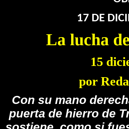
17 DE DIC
La lucha 
15 dic
por Reda
Con su mano derecha
puerta de hierro de T
sostiene, como si fues