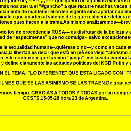
terrogante de¿^^^^¡¡¡¡??? que quedó de aquellos maestros
emás nos aterra el “#gancho” a que recurre muchas veces 
lamente de mantener el orden vigente sino apartar sublimi
ales que aparten al vidente de lo que realmente debiera int
iones pues hacen a la trama.Asimismo analizaremos—breve 
 los de procedencia RUSA--- es disfrutar de la belleza y 
ad de “especímenes” que no comulga-- salvo excepciones--
de la sexualidad humana--.quièrase o no—y como en cada eta
cia,la libertad,es decir que està en piè ese viejo “aforism
en este contexto y que función “juega” ese lavado cerebral
 y define claramente las actuales polìticas del KGB Putìn y
EL TEMA: “LO DIFERENTE”,QUE ESTA LIGADO CON “TODO”
ILMES QUE SE LAS ASIMISMO SE LAS TRAEN.De gran act
 dennos tiempo. GRACIAS A TODOS Y TODAS,por su comprens
CCSFS.15-05-26.hora 23 de Argentina.