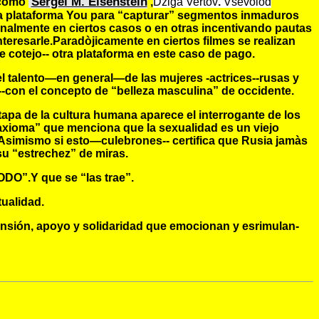
Sergei M. Eisenstein
 como
,
Dziga Vertov
.
Vsevolod
la plataforma You para “capturar” segmentos inmaduros
nalmente en ciertos casos o en otras incentivando pautas
eresarle.Paradòjicamente en ciertos filmes se realizan
cotejo-- otra plataforma en este caso de pago.
el talento—en general—de las mujeres -actrices--rusas y
con el concepto de “belleza masculina” de occidente.
pa de la cultura humana aparece el interrogante de los
o-axioma” que menciona que la sexualidad es un viejo
.Asimismo si esto—culebrones-- certifica que Rusia jamàs
 su “estrechez” de miras.
.Y que se “las trae”.
ualidad.
ión, apoyo y solidaridad que emocionan y esrimulan-