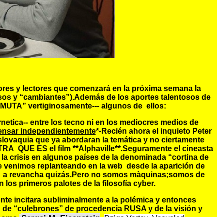
res y lectores que comenzará en la próxima semana la
osos y “cambiantes”).Además de los aportes talentosos de
MUTA” vertiginosamente--- algunos de ellos:
netica-- entre los tecno ni en los mediocres medios de
pensar independientemente
*-Recién ahora el inquieto Peter
slovaquia que ya abordaran la temática y no ciertamente
RA QUE ES el film **Alphaville**.Seguramente el cineasta
la crisis en algunos países de la denominada “cortina de
e venimos replanteando en la web desde la aparición de
ras a revancha quizás.Pero no somos màquinas;somos de
os primeros palotes de la filosofía cyber.
ente incitara subliminalmente a la polémica y entonces
de “culebrones” de procedencia RUSA y de la visión y