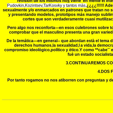
revisión de los mismos no
s
viene en mente el in
Pudovkin,Kozintsev,TarKosvky y tantos màs.
¿¿¿¿!!!!!! Ad
sexualmente y/o enmarcados en patrones que tratan no so
y presentando modelos, prototipos más manejo sublimin
cortes que son verdaderamente cuasi mutilizac
Pero algo nos reconforta—en esos culebrones sobre todo
comprobar que el masculino presenta una gran varied
De la temática—en general-- que abordan està el tema 
derechos humanos,la sexualidad,l
a vida,la democra
compromiso ideològico,político y ètico.Y como **cabe¨¨ 
fuè un estado socialista
3.CONTINUAREMOS CON 
4.DOS F
Por tanto rogamos no nos atiborren con preguntas y