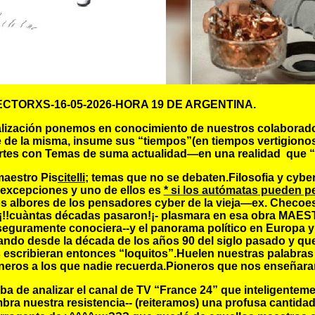
CTORXS-16-05-2026-HORA 19 DE ARGENTINA.
alización ponemos en conocimiento de nuestros colaborado
ole de la misma, insume sus “tiempos”(en tiempos vertigion
ortes con Temas de suma actualidad—en una realidad que “
maestro Pis
citelli
; temas que no se debaten.Filosofia y cyber
excepciones y uno de ellos es
* si los autómatas pueden 
 los albores de los pensadores cyber de la vieja—ex. Checoe
¡!!cuàntas décadas pasaron!¡- plasmara en esa obra MAEST
seguramente conociera--y el panorama político en Europa y 
ando desde la década de los años 90 del siglo pasado y qu
s escribieran entonces “loquitos”.Huelen nuestras palab
ros a los que nadie recuerda.Pioneros que nos enseñaran l
ba de analizar el canal de TV “France 24” que inteligentem
nuestra resistencia-- (reiteramos) una profusa cantidad 