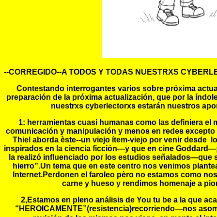
--CORREGIDO--A TODOS Y TODAS NUESTRXS CYBERLE
Contestando interrogantes varios sobre próxima actu
preparación de la próxima actualización, que por la índ
nuestrxs cyberlectorxs estarán nuestros ap
1:
herramientas cuasi humanas como las definiera el 
comunicación y manipulación y menos en redes excepto 
Thiel aborda èste--un viejo ítem-viejo por venir desde
inspirados en la ciencia ficción—y que en cine Goddard—
la realizó influenciado por los estudios señalados—que 
hierro”.Un tema que en este centro nos venimos plante
Internet.Perdonen el faroleo pèro no estamos como no
carne y hueso y rendimos homenaje a pione
2,Estamos en pleno análisis de You tu be a la que aca
“HEROICAMENTE”(resistencia)recorriendo—nos asombra 