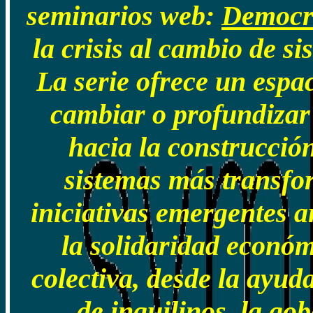
seminarios web:
Democra
la crisis al cambio de si
La serie ofrece un espa
cambiar o profundizar 
hacia la construcció
sistemas más transfo
iniciativas emergentes ar
la solidaridad económ
colectiva, desde la ayu
de inquilinos, la go