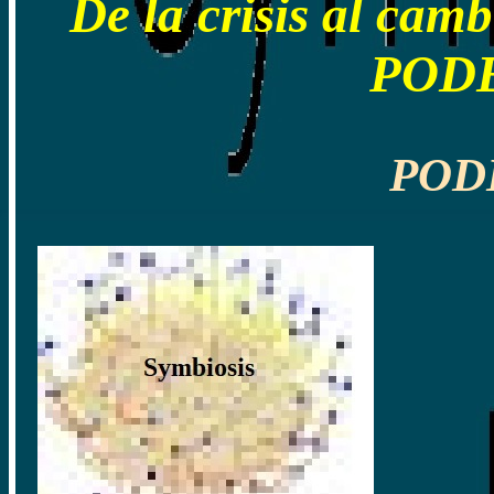
De la crisis al camb
PODE
POD