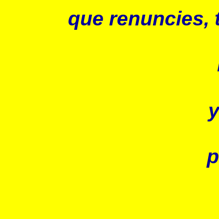
que renuncies, 
y
p