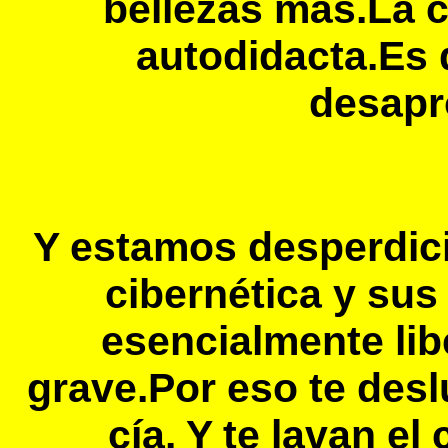
bellezas más.La ci
autodidacta.Es 
desapr
Y estamos desperdici
cibernética y su
esencialmente li
grave.Por eso te des
cía. Y te lavan 