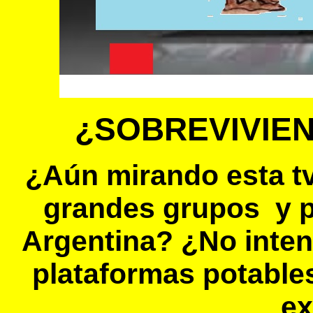
¿SOBREVIVIEND
¿Aún mirando esta tv,
grandes grupos y p
Argentina? ¿No inten
plataformas potables
ex