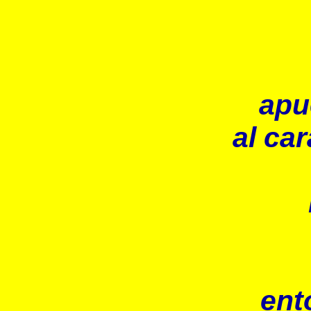
apu
al car
ent