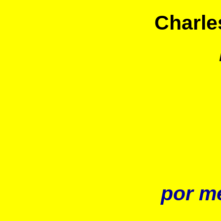
Charle
por m