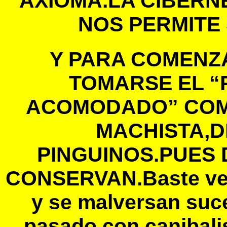
AXIOMA.LA CIBERN
NOS PERMITE
Y PARA COMENZ
TOMARSE EL “
ACOMODADO” COM
MACHISTA,D
PINGUINOS.PUES
CONSERVAN.Baste ver 
y se malversan suc
pasado con canibali