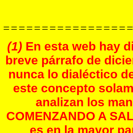
================
(1)
En esta web hay d
breve párrafo de dic
nunca lo dialéctico d
este concepto solam
analizan los man
COMENZANDO A SALIR A
es en la mayor pa