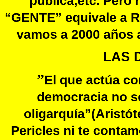
pública,etc. Pero
“GENTE” equivale a R
vamos a 2000 años a
LAS 
”
El que actúa c
democracia no s
oligarquía”(Aristót
Pericles ni te conta