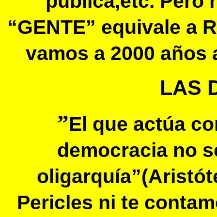
pública,etc. Pero
“GENTE” equivale a R
vamos a 2000 años a
LAS 
”
El que actúa c
democracia no s
oligarquía”(Aristót
Pericles ni te conta