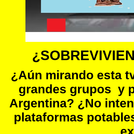
¿SOBREVIVIEND
¿Aún mirando esta tv,
grandes grupos y p
Argentina? ¿No inten
plataformas potables
ex