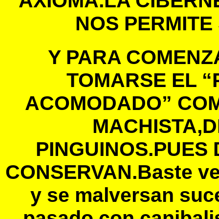
AXIOMA.LA CIBERN
NOS PERMITE
Y PARA COMENZ
TOMARSE EL “
ACOMODADO” COM
MACHISTA,D
PINGUINOS.PUES
CONSERVAN.Baste ver 
y se malversan suc
pasado con canibali