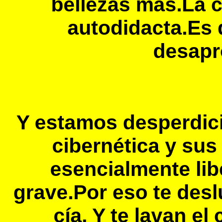
bellezas más.La ci
autodidacta.Es 
desapr
Y estamos desperdici
cibernética y su
esencialmente li
grave.Por eso te des
cía. Y te lavan 