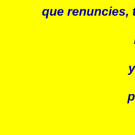
que renuncies, 
y
p