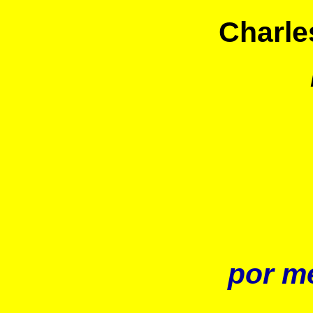
Charle
por m