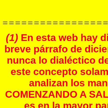
================
(1)
En esta web hay d
breve párrafo de dic
nunca lo dialéctico d
este concepto solam
analizan los man
COMENZANDO A SALIR A
es en la mayor pa