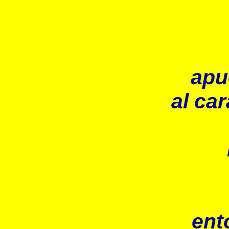
apu
al car
ent