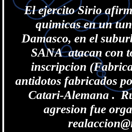
El ejercito Sirio afi
quimicas en un tune
Damasco, en el suburb
SANA atacan con tox
inscripcion (Fabric
antidotos fabricados p
Catari-Alemana . Ru
agresion fue orga
realaccion@