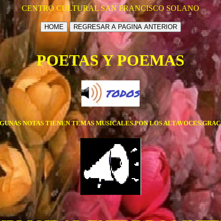
CENTRO CULTURAL SAN FRANCISCO SOLANO
HOME
REGRESAR A PAGINA ANTERIOR
POETAS Y POEMAS
GUNAS NOTAS TIENEN TEMAS MUSICALES.PON LOS ALTAVOCES.GRAC