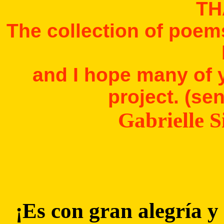
TH
The collection of poems
and I hope many of yo
project. (s
Gabrielle 
¡Es con gran alegría y