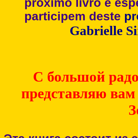
próximo livro e es
participem deste
pr
Gabrielle S
С большой радо
представляю вам
З