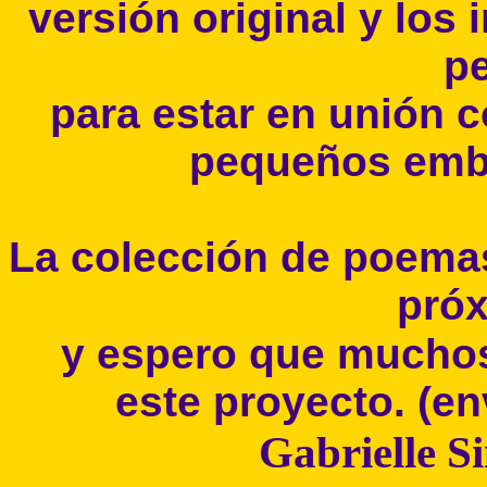
versión original y los 
p
para estar en unión 
pequeños emba
La colección de poema
próx
y espero que muchos
este proyecto. (e
Gabrielle S