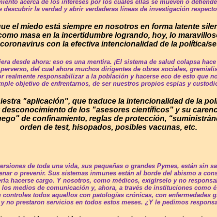
iento acerca de los intereses por los cuáles ellas se mueven o defien
e descubrir la verdad y abrir verdaderas líneas de investigación respect
ue el miedo está siempre en nosotros en forma latente sile
 como masa en la incertidumbre logrando, hoy, lo maravillos
ronavirus con la efectiva intencionalidad de la política/se
uiera desde ahora: eso es una mentira. ¡El sistema de salud colapsa 
rverso, del cual ahora muchos dirigentes de obras sociales, gremialist
or realmente responsabilizar a la población y hacerse eco de esto que n
mple objetivo de enfrentarnos, de ser nuestros propios espías y custodi
stra "aplicación", que traduce la intencionalidad de la políti
 desconocimiento de los "asesores científicos" y su carenc
uego" de confinamiento, reglas de protección, “suministrán
orden de test, hisopados, posibles vacunas, etc.
versiones de toda una vida, sus pequeñas o grandes Pymes, están sin sal
nar o prevenir. Sus sistemas inmunes están al borde del abismo a con
ía hacerse cargo. Y nosotros, como médicos, exigírselo y no responsabi
 los medios de comunicación y, ahora, a través de instituciones como é
n controles todos aquellos con patologías crónicas, con enfermedades gr
 y no prestaron servicios en todos estos meses. ¿Y le pedimos respons