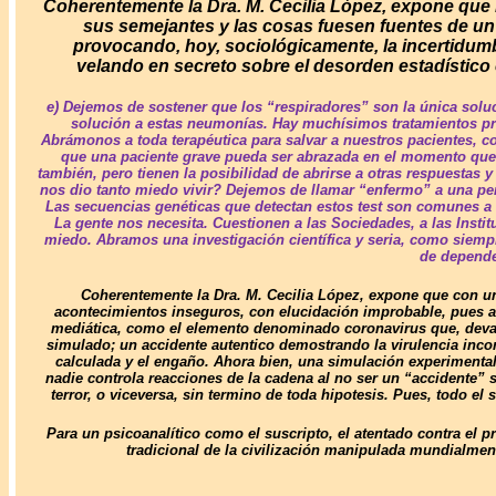
Coherentemente la Dra. M. Cecilia López, expone que 
sus semejantes y las cosas fuesen fuentes de un p
provocando, hoy, sociológicamente, la incertidumb
velando en secreto sobre el desorden estadístico 
e) Dejemos de sostener que los “respiradores” son la única soluci
solución a estas neumonías. Hay muchísimos tratamientos pr
Abrámonos a toda terapéutica para salvar a nuestros pacientes, c
que una paciente grave pueda ser abrazada en el momento que m
también, pero tienen la posibilidad de abrirse a otras respuestas
nos dio tanto miedo vivir? Dejemos de llamar “enfermo” a una pers
Las secuencias genéticas que detectan estos test son comunes a ot
La gente nos necesita. Cuestionen a las Sociedades, a las Inst
miedo. Abramos una investigación científica y seria, como siemp
de depende
Coherentemente la Dra. M. Cecilia López, expone que con un
acontecimientos inseguros, con elucidación improbable, pues an
mediática, como el elemento denominado coronavirus que, devast
simulado; un accidente autentico demostrando la virulencia inco
calculada y el engaño. Ahora bien, una simulación experimenta
nadie controla reacciones de la cadena al no ser un “accidente” 
terror, o viceversa, sin termino de toda hipotesis. Pues, todo el 
Para un psicoanalítico como el suscripto, el atentado contra el 
tradicional de la civilización manipulada mundialmen