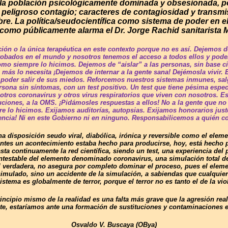
la población psicológicamente dominada y obsesionada, por 
eligroso contagio; caracteres de contagiosidad y transmisi
re. La política/seudocientífica como sistema de poder en el
como públicamente alarma el Dr. Jorge Rachid sanitarista 
ón o la única terapéutica en este contexto porque no es así. Dejemos de
obados en el mundo y nosotros tenemos el acceso a todos ellos y poder
omo siempre lo hicimos. Dejemos de “aislar” a las personas, sin base c
ás lo necesita ¡Dejemos de internar a la gente sana! Dejémosla vivir. 
 y poder salir de sus miedos. Reforcemos nuestros sistemas inmunes, sa
ona sin síntomas, con un test positivo. Un test que tiene pésima especi
ros coronavirus y otros virus respiratorios que viven con nosotros. Eso
ituciones, a la OMS. ¡Pidámosles respuestas a ellos! No a la gente que
re lo hicimos. Exijamos auditorías, autopsias. Exijamos honorarios jus
ncia! Ni en este Gobierno ni en ninguno. Responsabilicemos a quién c
a disposición seudo viral, diabólica, irónica y reversible como el ele
tes un acontecimiento estaba hecho para producirse, hoy, está hecho pa
a continuamente la red científica, siendo un test, una experiencia del
ntestable del elemento denominado coronavirus, una simulación total dem
l verdadera, no asegura por completo dominar el proceso, pues el eleme
simulado, sino un accidente de la simulación, a sabiendas que cualquier
sistema es globalmente de terror, porque el terror no es tanto el de la vi
principio mismo de la realidad es una falta más grave que la agresión r
te, estaríamos ante una formación de sustituciones y contaminaciones 
Osvaldo V. Buscaya (OBya)