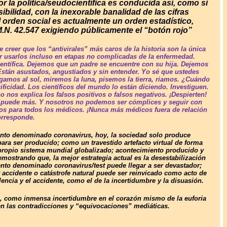
la política/seudocientífica es conducida así, como si
bilidad, con la inexorable banalidad de las cifras
 orden social es actualmente un orden estadístico,
M.N. 42.547 exigiendo públicamente el “botón rojo”
 creer que los “antivirales” más caros de la historia son la única
 usarlos incluso en etapas no complicadas de la enfermedad.
ientífica. Dejemos que un padre se encuentre con su hija. Dejemos
Están asustados, angustiados y sin entender. Yo sé que ustedes
lgamos al sol, miremos la luna, pisemos la tierra, riamos. ¿Cuándo
ficidad. Los científicos del mundo lo están diciendo. Investiguen.
 nos explica los falsos positivos o falsos negativos. ¡Despierten!
 no puede más. Y nosotros no podemos ser cómplices y seguir con
tos para todos los médicos. ¡Nunca más médicos fuera de relación
orresponde.
mento denominado coronavirus, hoy, la sociedad solo produce
ra ser producido; como un travestido artefacto virtual de forma
 propio sistema mundial globalizado; acontecimiento producido y
ostrando que, la mejor estrategia actual es la desestabilización
nto denominado coronavirus/test puede llegar a ser devastador;
 accidente o catástrofe natural puede ser reinvicado como acto de
olencia y el accidente, como el de la incertidumbre y la disuasión.
eal, como inmensa incertidumbre en el corazón mismo de la euforia
en las contradicciones y “equivocaciones” mediáticas.