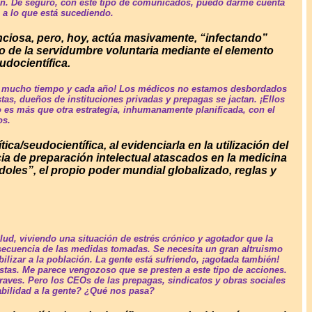
den. De seguro, con este tipo de comunicados, puedo darme cuenta
o a lo que está sucediendo.
nciosa, pero, hoy, actúa masivamente, “infectando”
o de la servidumbre voluntaria mediante el elemento
udocientífica.
hace mucho tiempo y cada año! Los médicos no estamos desbordados
as, dueños de instituciones privadas y prepagas se jactan. ¡Ellos
o es más que otra estrategia, inhumanamente planificada, con el
os.
ca/seudocientífica, al evidenciarla en la utilización del
ia de preparación intelectual atascados en la medicina
doles”, el propio poder mundial globalizado, reglas y
ud, viviendo una situación de estrés crónico y agotador que la
secuencia de las medidas tomadas. Se necesita un gran altruismo
lizar a la población. La gente está sufriendo, ¡agotada también!
stas. Me parece vengozoso que se presten a este tipo de acciones.
aves. Pero los CEOs de las prepagas, sindicatos y obras sociales
abilidad a la gente? ¿Qué nos pasa?