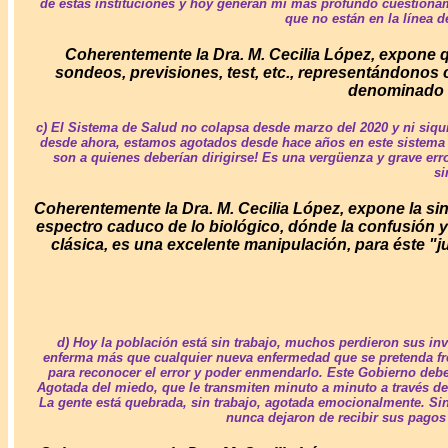
de estas instituciones y hoy generan mi más profundo cuestionam
que no están en la línea d
Coherentemente la Dra. M. Cecilia López, expone q
sondeos, previsiones, test, etc., representándonos
denominado co
c) El Sistema de Salud no colapsa desde marzo del 2020 y ni siq
desde ahora, estamos agotados desde hace años en este sistema pe
son a quienes deberían dirigirse! Es una vergüenza y grave err
si
Coherentemente la Dra. M. Cecilia López, expone la sinie
espectro caduco de lo biológico, dónde la confusión y
clásica, es una excelente manipulación, para éste "j
d) Hoy la población está sin trabajo, muchos perdieron sus in
enferma más que cualquier nueva enfermedad que se pretenda fre
para reconocer el error y poder enmendarlo. Este Gobierno deber
Agotada del miedo, que le transmiten minuto a minuto a través de
La gente está quebrada, sin trabajo, agotada emocionalmente. Si
nunca dejaron de recibir sus pagos