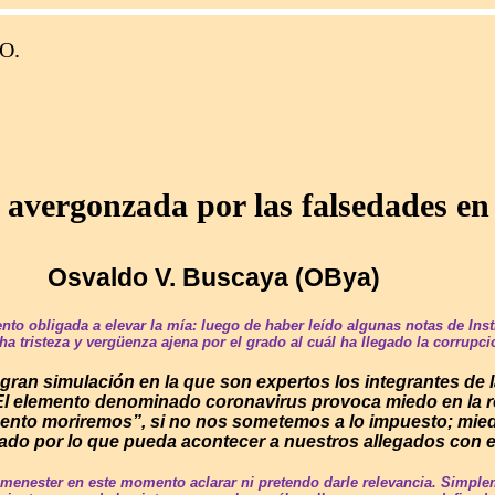
O.
vergonzada por las falsedades en 
OR
Osvaldo V. Buscaya (OBya)
to obligada a elevar la mía: luego de haber leído algunas notas de Inst
cha tristeza y vergüenza ajena por el grado al cuál ha llegado la corrup
ran simulación en la que son expertos los integrantes de l
 El elemento denominado coronavirus provoca miedo en la re
nto moriremos”, si no nos sometemos a lo impuesto; miedo
iado por lo que pueda acontecer a nuestros allegados con
menester en este momento aclarar ni pretendo darle relevancia. Simpl