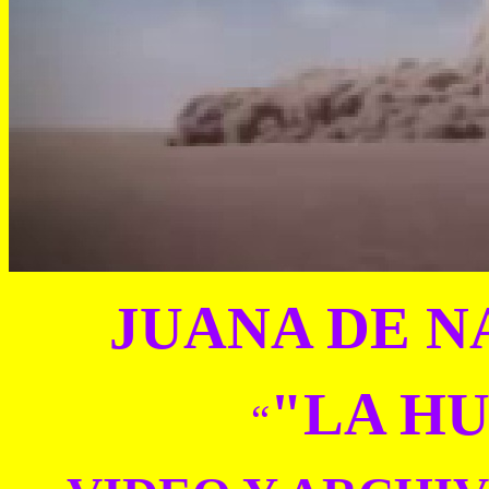
JUANA DE N
"LA H
“