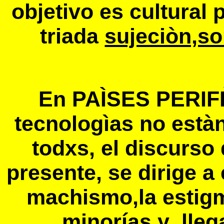
objetivo es cultural 
triada
sujeciòn,so
En PAÌSES PERI
tecnologìas no estàn
todxs, el discurso
presente, se dirige a
machismo,la estigm
minorías y ,lleg