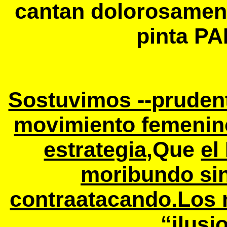
cantan dolorosament
pinta PA
Sostuvimos --prudent
movimiento femenino
estrategia,
Que
el
moribundo sin
contraatacando.Los 
“ilusi