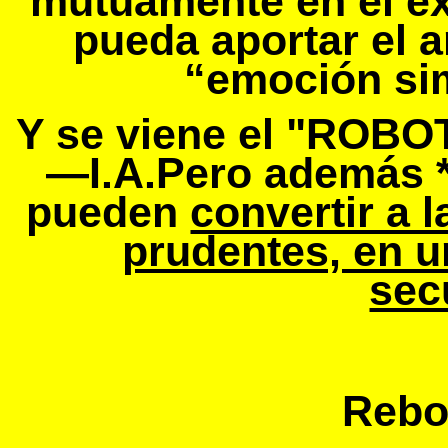
mutuamente en el é
pueda aportar el a
“emoción si
Y se viene el "RO
—I.A.Pero además **
pueden
convertir a 
prudentes, en u
sec
Rebo