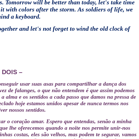
s.
Tomorrow will be better than today, let's take time
 it with colors after the storm.
As soldiers of life, we
hind a keyboard.
ogether and let's not forget to wind the old clock of
 DOIS –
conseguir usar suas asas para compartilhar a dança dos
 vez de falanges, o que não entendem é que assim podemos
a alma e os sentidos a cada passo que damos na pressa de
eclado hoje estamos unidos apesar de nunca termos nos
ver nossos sentidos.
xar o coração amar.
Espero que entendas, senão a minha
s que lhe oferecemos quando a noite nos permite unir-nos
nhas costas, eles são velhos, mas podem te segurar, vamos