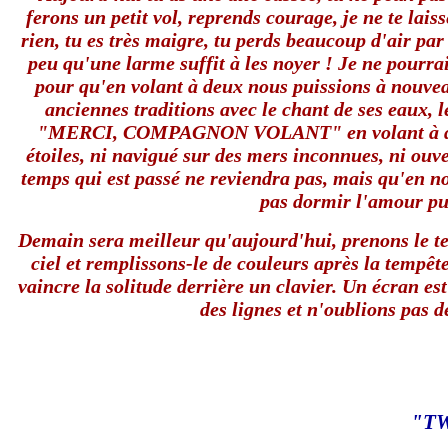
ferons un petit vol, reprends courage, je ne te la
rien, tu es très maigre, tu perds beaucoup d'air par
peu qu'une larme suffit à les noyer ! Je ne pourra
pour qu'en volant à deux nous puissions à nouvea
anciennes traditions avec le chant de ses eaux, l
"MERCI, COMPAGNON VOLANT" en volant à deux, i
étoiles, ni navigué sur des mers inconnues, ni ou
temps qui est passé ne reviendra pas, mais qu'en no
pas dormir l'amour pur
Demain sera meilleur qu'aujourd'hui, prenons le te
ciel et remplissons-le de couleurs après la tempête
vaincre la solitude derrière un clavier. Un écran es
des lignes et n'oublions pas 
"TW