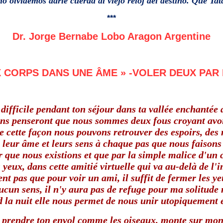
o olvidemos darle cuerda al viejo reloj del destino. Que
***
Dr. Jorge Bernabe Lobo Aragon Argentine
X CORPS DANS UNE ÂME » -VOLER DEUX PAR 
difficile pendant ton séjour dans ta vallée enchantée de
ins penseront que nous sommes deux fous croyant avoir
e cette façon nous pouvons retrouver des espoirs, des 
ur âme et leurs sens à chaque pas que nous faisons d
 que nous existions et que par la simple malice d'un 
eux, dans cette amitié virtuelle qui va au-delà de l'
nt pas que pour voir un ami, il suffit de fermer les y
un sens, il n'y aura pas de refuge pour ma solitude ni
d la nuit elle nous permet de nous unir utopiquement 
 prendre ton envol comme les oiseaux, monte sur mon do