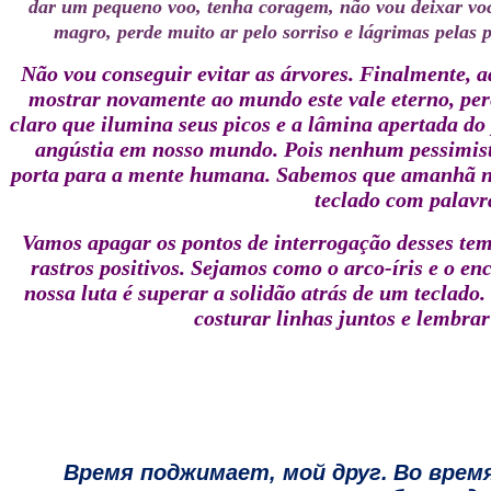
dar um pequeno voo, tenha coragem, não vou deixar voc
magro, perde muito ar pelo sorriso e lágrimas pelas p
Não vou conseguir evitar as árvores.
Finalmente, a
mostrar novamente ao mundo este vale eterno, per
claro que ilumina seus picos e a lâmina apertada
angústia em nosso mundo.
Pois nenhum pessimist
porta para a mente humana.
Sabemos que amanhã não
teclado com palavr
Vamos apagar os pontos de interrogação desses tem
rastros positivos.
Sejamos como o arco-íris e o en
nossa luta é superar a solidão atrás de um teclado.
costurar linhas juntos e lembrar
Время поджимает, мой друг.
Во врем