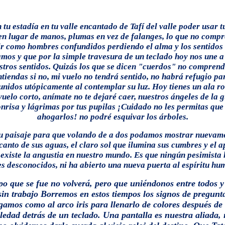
 tu estadía en tu valle encantado de Tafí del valle poder usar 
en lugar de manos, plumas en vez de falanges, lo que no comp
ir como hombres confundidos perdiendo el alma y los sentidos
amos y que por la simple travesura de un teclado hoy nos une a
stros sentidos. Quizás los que se dicen "cuerdos" no comprend
tiendas si no, mi vuelo no tendrá sentido, no habrá refugio para
nidos utópicamente al contemplar su luz. Hoy tienes un ala ro
uelo corto, anímate no te dejaré caer, nuestros ángeles de la 
onrisa y lágrimas por tus pupilas ¡Cuidado no les permitas qu
ahogarlos! no podré esquivar los árboles.
 tu paisaje para que volando de a dos podamos mostrar nuevam
 canto de sus aguas, el claro sol que ilumina sus cumbres y el 
la angustia en nuestro mundo. Es que ningún pesimista ha de
s desconocidos, ni ha abierto una nueva puerta al espíritu hu
 que se fue no volverá, pero que uniéndonos entre todos y 
sin trabajo Borremos en estos tiempos los signos de pregun
gamos como al arco iris para llenarlo de colores después de
oledad detrás de un teclado. Una pantalla es nuestra aliada,