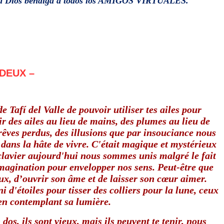
 Tata Dios bendiga a todos los AMIGOS VIRTUALES.
DEUX –
 Tafí del Valle de pouvoir utiliser tes ailes pour
 des ailes au lieu de mains, des plumes au lieu de
rêves perdus, des illusions que par insouciance nous
ans la hâte de vivre. C'était magique et mystérieux
clavier aujourd'hui nous sommes unis malgré le fait
imagination pour envelopper nos sens. Peut-être que
eux, d’ouvrir son âme et de laisser son cœur aimer.
 d'étoiles pour tisser des colliers pour la lune, ceux
en contemplant sa lumière.
s, ils sont vieux, mais ils peuvent te tenir, nous