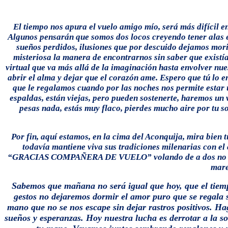
El tiempo nos apura el vuelo amigo mío, será más difícil en
Algunos pensarán que somos dos locos creyendo tener alas 
sueños perdidos, ilusiones que por descuido dejamos mor
misteriosa la manera de encontrarnos sin saber que existí
virtual que va más allá de la imaginación hasta envolver nue
abrir el alma y dejar que el corazón ame. Espero que tú lo en
que le regalamos cuando por las noches nos permite estar u
espaldas, están viejas, pero pueden sostenerte, haremos un v
pesas nada, estás muy flaco, pierdes mucho aire por tu s
Por fin, aquí estamos, en la cima del Aconquija, mira bien
todavía mantiene viva sus tradiciones milenarias con el
“GRACIAS COMPAÑERA DE VUELO” volando de a dos no existe 
mare
Sabemos que mañana no será igual que hoy, que el tiempo
gestos no dejaremos dormir el amor puro que se regala 
mano que no se nos escape sin dejar rastros positivos. Ha
sueños y esperanzas. Hoy nuestra lucha es derrotar a la s