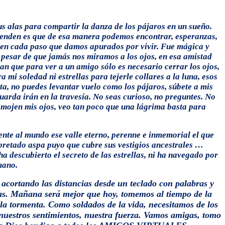
tus alas para compartir la danza de los pájaros en un sueño.
renden es que de esa manera podemos encontrar, esperanzas,
 en cada paso que damos apurados por vivir. Fue mágica y
 pesar de que jamás nos miramos a los ojos, en esa amistad
an que para ver a un amigo sólo es necesario cerrar los ojos,
 mi soledad ni estrellas para tejerle collares a la luna, esos
ta, no puedes levantar vuelo como los pájaros, súbete a mis
guarda irán en la travesía. No seas curioso, no preguntes. No
e mojen mis ojos, veo tan poco que una lágrima basta para
ente al mundo ese valle eterno, perenne e inmemorial el que
apretado aspa puyo que cubre sus vestigios ancestrales …
scubierto el secreto de las estrellas, ni ha navegado por
mano.
acortando las distancias desde un teclado con palabras y
tas. Mañana será mejor que hoy, tomemos al tiempo de la
 la tormenta. Como soldados de la vida, necesitamos de los
 nuestros sentimientos, nuestra fuerza. Vamos amigas, tomo