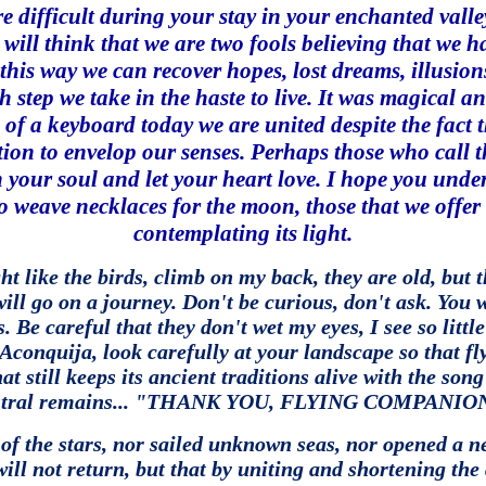
re difficult during your stay in your enchanted valley
will think that we are two fools believing that we h
this way we can recover hopes, lost dreams, illusions
 step we take in the haste to live.
It was magical a
of a keyboard today we are united despite the fact t
ion to envelop our senses.
Perhaps those who call t
n your soul and let your heart love.
I hope you under
to weave necklaces for the moon, those that we offer 
contemplating its light.
t like the birds, climb on my back, they are old, but th
will go on a journey.
Don't be curious, don't ask.
You w
s.
Be careful that they don't wet my eyes, I see so litt
f Aconquija, look carefully at your landscape so that 
 still keeps its ancient traditions alive with the song 
ancestral remains... "THANK YOU, FLYING COMPANION" f
 of the stars, nor sailed unknown seas, nor opened a n
d will not return, but that by uniting and shortening th