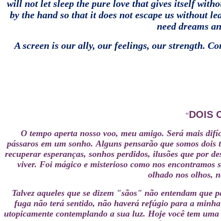
will not let sleep the pure love that gives itself with
by the hand so that it does not escape us without lea
need dreams an
A screen is our ally, our feelings, our strength.
Com
DOIS 
“
O tempo aperta nosso voo, meu amigo.
Será mais difí
pássaros em um sonho.
Alguns pensarão que somos dois t
recuperar esperanças, sonhos perdidos, ilusões que por 
viver.
Foi mágico e misterioso como nos encontramos se
olhado nos olhos, n
Talvez aqueles que se dizem "sãos" não entendam que pa
fuga não terá sentido, não haverá refúgio para a minha 
utopicamente contemplando a sua luz.
Hoje você tem uma 