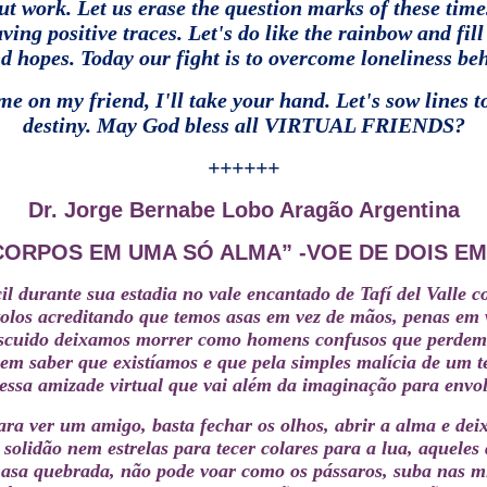
out work.
Let us erase the question marks of these time
ving positive traces.
Let's do like the rainbow and fill
d hopes.
Today our fight is to overcome loneliness be
e on my friend, I'll take your hand.
Let's sow lines t
destiny.
May God bless all VIRTUAL FRIENDS?
++++++
Dr. Jorge Bernabe Lobo Aragão Argentina
CORPOS EM UMA SÓ ALMA” -VOE DE DOIS EM
cil durante sua estadia no vale encantado de Tafí del Valle 
olos acreditando que temos asas em vez de mãos, penas em
descuido deixamos morrer como homens confusos que perdem 
m saber que existíamos e que pela simples malícia de um t
essa amizade virtual que vai além da imaginação para envol
ra ver um amigo, basta fechar os olhos, abrir a alma e dei
solidão nem estrelas para tecer colares para a lua, aquele
asa quebrada, não pode voar como os pássaros, suba nas mi