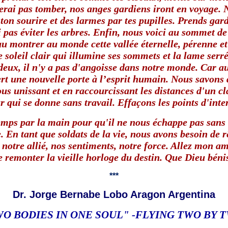
isserai pas tomber, nos anges gardiens iront en voyage.
 ton sourire et des larmes par tes pupilles. Prends gard
i pas éviter les arbres. Enfin, nous voici au sommet d
u montrer au monde cette vallée éternelle, pérenne et
e soleil clair qui illumine ses sommets et la lame serr
l n'y a pas d'angoisse dans notre monde. Car aucun
vert une nouvelle porte à l’esprit humain. Nous savon
us unissant et en raccourcissant les distances d'un cla
 qui se donne sans travail. Effaçons les points d'inte
mps par la main pour qu'il ne nous échappe pas sans l
. En tant que soldats de la vie, nous avons besoin de 
t notre allié, nos sentiments, notre force. Allez mon a
de remonter la vieille horloge du destin. Que Dieu b
***
Dr. Jorge Bernabe Lobo Aragon Argentina
O BODIES IN ONE SOUL" -FLYING TWO BY 