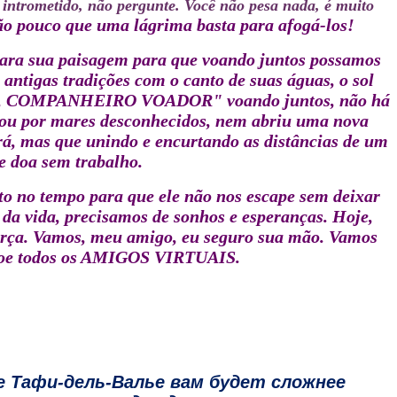
 intrometido, não pergunte.
Você não pesa nada, é muito
tão pouco que uma lágrima basta para afogá-los!
para sua paisagem para que voando juntos possamos
ntigas tradições com o canto de suas águas, o sol
RIGADO, COMPANHEIRO VOADOR" voando juntos, não há
egou por mares desconhecidos, nem abriu uma nova
á, mas que unindo e encurtando as distâncias de um
e doa sem trabalho.
o no tempo para que ele não nos escape sem deixar
da vida, precisamos de sonhos e esperanças.
Hoje,
rça.
Vamos, meu amigo, eu seguro sua mão.
Vamos
oe todos os AMIGOS VIRTUAIS.
е Тафи-дель-Валье вам будет сложнее