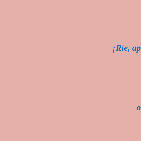
¡Ríe, a
o