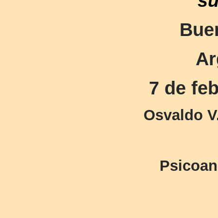
su
Bue
Ar
7 de fe
Osvaldo V
Psicoana