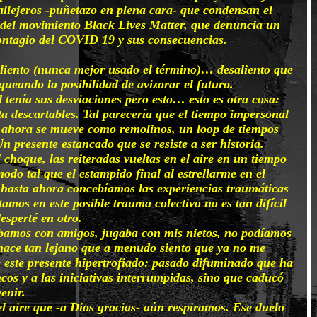
allejeros -puñetazo en plena cara- que condensan el
ta del movimiento Black Lives Matter, que denuncia un
contagio del COVID 19 y sus consecuencias.
saliento (nunca mejor usado el término)… desaliento que
ueando la posibilidad de avizorar el futuro.
 tenía sus desviaciones pero esto… esto es otra cosa:
sta descartables. Tal parecería que el tiempo impersonal
, ahora se mueve como remolinos, un loop de tiempos
 presente estancado que se resiste a ser historia.
 choque, las reiteradas vueltas en el aire en un tiempo
odo tal que el estampido final al estrellarme en el
i hasta ahora concebíamos las experiencias traumáticas
amos en este posible trauma colectivo no es tan difícil
sperté en otro.
zábamos con amigos, jugaba con mis nietos, no podíamos
 hace tan lejano que a menudo siento que ya no me
 este presente hipertrofiado: pasado difuminado que ha
ncos y a las iniciativas interrumpidas, sino que caducó
enir.
el aire que -a Dios gracias- aún respiramos. Ese duelo