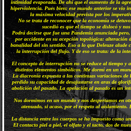
intimidad evaporada. De ahí que el aumento de la agresi
hiperviolencia. Pues bien: ese mundo anterior se vio 
la máxima velocidad prevista por los imperat
No se trata de reconocer que la economía se detuvo
sucedió es que el tiempo se dislocó y no
Podrá decirse que fue una Pandemia anunciada pero, au
por accidente en su acepción topológica: alteración
banalidad del sin sentido. Eso a lo que Deleuze alude 
la interrupción del flujo. Y de eso se trata: de la i
El concepto de interrupción no se reduce al tiempo y al
distintos elementos simbólicos. Me dormí en un mun
La diacronía expuesta a las continuas variaciones de l
perdido su capacidad de desajustarse en aras de glorifi
abolición del pasado. La apelación al pasado es un in
Nos dormimos en un mundo y nos despertamos en otro.
atenuado, si acaso, por el respeto al aislamiento. 
La distancia entre los cuerpos se ha impuesto como un 
El contacto piel a piel, el olfato y el tacto, dos de