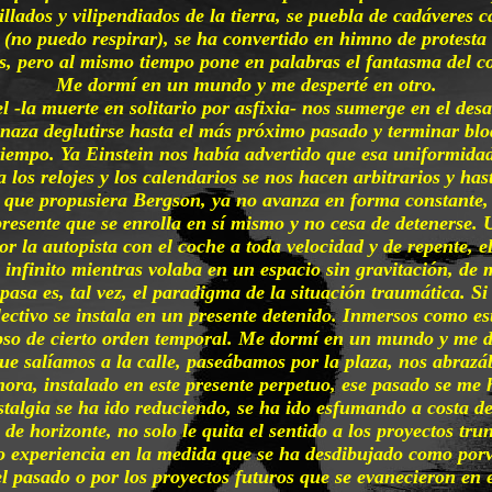
lados y vilipendiados de la tierra, se puebla de cadáveres c
” (no puedo respirar), se ha convertido en himno de protes
os, pero al mismo tiempo pone en palabras el fantasma del 
Me dormí en un mundo y me desperté en otro.
 -la muerte en solitario por asfixia- nos sumerge en el de
enaza deglutirse hasta el más próximo pasado y terminar bloq
l tiempo. Ya Einstein nos había advertido que esa uniformidad
 los relojes y los calendarios se nos hacen arbitrarios y ha
s que propusiera Bergson, ya no avanza en forma constante
esente que se enrolla en sí mismo y no cesa de detenerse. Un
r la autopista con el coche a toda velocidad y de repente, el
 infinito mientras volaba en un espacio sin gravitación, de m
pasa es, tal vez, el paradigma de la situación traumática. S
ctivo se instala en un presente detenido. Inmersos como est
apso de cierto orden temporal. Me dormí en un mundo y me de
que salíamos a la calle, paseábamos por la plaza, nos abra
hora, instalado en este presente perpetuo, ese pasado se me
talgia se ha ido reduciendo, se ha ido esfumando a costa de
de horizonte, no solo le quita el sentido a los proyectos tru
 experiencia en la medida que se ha desdibujado como porv
el pasado o por los proyectos futuros que se evanecieron en 