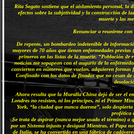
Rita Segato sostiene que el aislamiento personal, la d
efectos sobre la subjetividad y la construcción de 
muerte y las m
Renunciar a reunirme con a
De repente, un bombardeo indetenible de información 
mayores de 70 años que tienen enfermedades previas 
primeros en las listas de la muerte. “Población de
noticias me sopapean con el augurio de la enfermedad 
convierten en números que vuelan, adquieren formas fa
Confinado con los datos de finados que no cesan de
desolaci
Ahora resulta que la Muralla China dejó de ser el em
Londres no resisten, ni los príncipes, ni el Primer Mi
York, “la ciudad que nunca duerme”, solo despierta
profética
Se trata de aspirar (nunca mejor usado el término) a q
por un Sistema injusto y desigual Mientras, el Papa no
de Italia, se ha convertido en una fábrica de cadáver