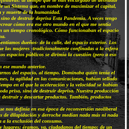
 de un Sistema que, en nombre de maximizar el capital,
da y muerte de la humanidad.
 sino de destruir deprisa Esta Pandemia. A veces tengo
ecrear cómo era ese otro mundo en el que me sentía
en un tiempo cronológico. Cómo funcionaban el espacio
na.
entíamos dueños- de la calle, del espacio exterior. Los
ue las mujeres -tradicionalmente confinadas a la esfera
os espacios públicos se dirimía la cuestión (pero a eso
en ese mundo anterior.
nos del espacio, al tiempo. Dominaba quién tenía el
nes, la agilidad en las comunicaciones, habían sellado
iempo en el que la aceleración y la velocidad se habían
oda prisa, sino de destruir deprisa. Nuestra producción
a destruir y descartar productos. También, productos
ue nos definía en esa época de reconversión neoliberal
es de dilapidación y derroche medían nada más ni nada
ja a la exclusión del consumo.
 y lugares; éramos, ya, ciudadanos del tiempo: de un