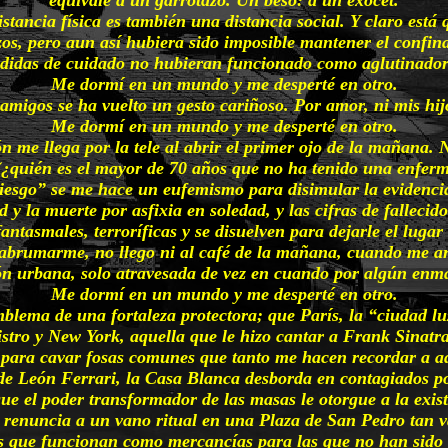
istancia física es también una distancia social. Y claro está
lazos, pero aun así hubiera sido imposible mantener el confi
edidas de cuidado no hubieran funcionado como aglutinado
Me dormí en un mundo y me desperté en otro.
migos se ha vuelto un gesto cariñoso. Por amor, ni mis hijos
Me dormí en un mundo y me desperté en otro.
me llega por la tele al abrir el primer ojo de la mañana. No 
(¿quién es el mayor de 70 años que no ha tenido una enferm
 riesgo” se me hace un eufemismo para disimular la evidenc
y la muerte por asfixia en soledad, y las cifras de fallecid
ntasmales, terroríficas y se disuelven para dejarle el lugar
 abrumarme, no llego ni al café de la mañana, cuando me ar
ón urbana, solo atravesada de vez en cuando por algún enm
Me dormí en un mundo y me desperté en otro.
blema de una fortaleza protectora; que París, la “ciudad luz
nistro y New York, aquella que le hizo cantar a Frank Sinat
 para cavar fosas comunes que tanto me hacen recordar a aq
 de León Ferrari, la Casa Blanca desborda en contagiados por
ue el poder transformador de las masas le otorgue a la exis
 renuncia a un vano ritual en una Plaza de San Pedro tan vac
es que funcionan como mercancías para las que no han sido p