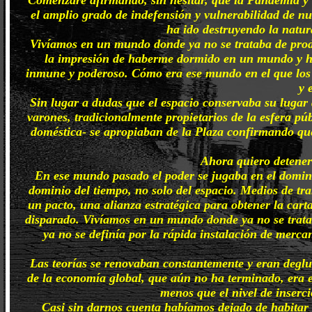
el amplio grado de indefensión y vulnerabilidad de nu
ha ido destruyendo la natur
Vivíamos en un mundo donde ya no se trataba de produc
la impresión de haberme dormido en un mundo y hab
inmune y poderoso. Cómo era ese mundo en el que los 
y 
Sin lugar a dudas que el espacio conservaba su lugar d
varones, tradicionalmente propietarios de la esfera pú
doméstica- se apropiaban de la Plaza confirmando que e
Ahora quiero detenerm
En ese mundo pasado el poder se jugaba en el domin
dominio del tiempo, no solo del espacio. Medios de tr
un pacto, una alianza estratégica para obtener la cart
disparado. Vivíamos en un mundo donde ya no se trataba
ya no se definía por la rápida instalación de merca
Las teorías se renovaban constantemente y eran deglut
de la economía global, que aún no ha terminado, era 
menos que el nivel de inserci
Casi sin darnos cuenta habíamos dejado de habitar e