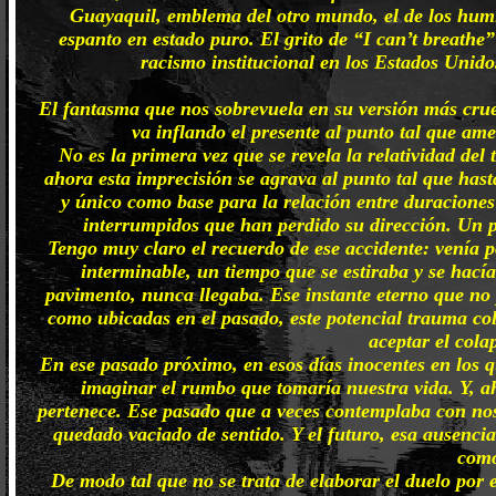
Guayaquil, emblema del otro mundo, el de los humil
espanto en estado puro. El grito de “I can’t breathe
racismo institucional en los Estados Unid
El fantasma que nos sobrevuela en su versión más cruel
va inflando el presente al punto tal que am
No es la primera vez que se revela la relatividad de
ahora esta imprecisión se agrava al punto tal que hasta
y único como base para la relación entre duracione
interrumpidos que han perdido su dirección. Un pr
Tengo muy claro el recuerdo de ese accidente: venía po
interminable, un tiempo que se estiraba y se hacía
pavimento, nunca llegaba. Ese instante eterno que no 
como ubicadas en el pasado, este potencial trauma cole
aceptar el col
En ese pasado próximo, en esos días inocentes en los 
imaginar el rumbo que tomaría nuestra vida. Y, a
pertenece. Ese pasado que a veces contemplaba con nos
quedado vaciado de sentido. Y el futuro, esa ausencia 
como
De modo tal que no se trata de elaborar el duelo por 