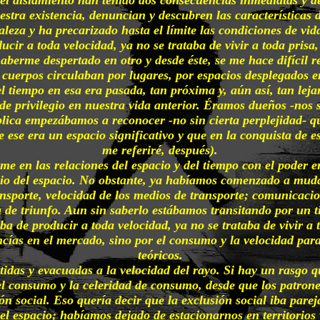
estra existencia, denuncian y descubren las características
aleza y ha precarizado hasta el límite las condiciones de vi
ir a toda velocidad, ya no se trataba de vivir a toda prisa,
erme despertado en otro y desde éste, se me hace difícil r
cuerpos circulaban por lugares, por espacios desplegados 
el tiempo en esa era pasada, tan próxima y, aún así, tan leja
e privilegio en nuestra vida anterior. Éramos dueños -nos s
blica empezábamos a reconocer -no sin cierta perplejidad- q
se era un espacio significativo y que en la conquista de es
me referiré, después).
e en las relaciones del espacio y del tiempo con el poder 
io del espacio. No obstante, ya habíamos comenzado a mudar
ansporte, velocidad de los medios de transporte; comunicacio
a de triunfo. Aun sin saberlo estábamos transitando por un t
 de producir a toda velocidad, ya no se trataba de vivir a t
ncías en el mercado, sino por el consumo y la velocidad par
teóricos.
idas y evacuadas a la velocidad del rayo. Si hay un rasgo q
el consumo y la celeridad de consumo, desde que los patron
ón social. Eso quería decir que la exclusión social iba pare
l espacio; habíamos dejado de estacionarnos en territorios