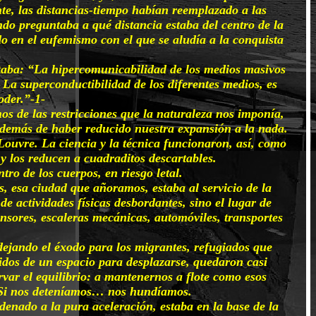
te, las distancias-tiempo habían reemplazado a las
ndo preguntaba a qué distancia estaba del centro de la
do en el eufemismo con el que se aludía a la conquista
rtaba: “La hipercomunicabilidad de los medios masivos
 La superconductibilidad de los diferentes medios, es
oder.”-1-
nos de las restricciones que la naturaleza nos imponía,
 además de haber reducido nuestra expansión a la nada.
ouvre. La ciencia y la técnica funcionaron, así, como
 los reducen a cuadraditos descartables.
ro de los cuerpos, en riesgo letal.
, esa ciudad que añoramos, estaba al servicio de la
e actividades físicas desbordantes, sino el lugar de
censores, escaleras mecánicas, automóviles, transportes
jando el éxodo para los migrantes, refugiados que
idos de un espacio para desplazarse, quedaron casi
rvar el equilibrio: a mantenernos a flote como esos
s. Si nos deteníamos… nos hundíamos.
denado a la pura aceleración, estaba en la base de la