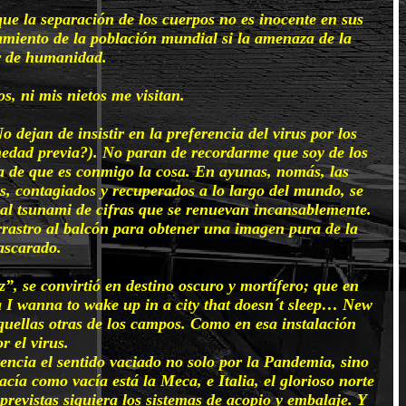
 que la separación de los cuerpos no es inocente en sus
namiento de la población mundial si la amenaza de la
r de humanidad.
, ni mis nietos me visitan.
dejan de insistir en la preferencia del virus por los
edad previa?). No paran de recordarme que soy de los
ia de que es conmigo la cosa. En ayunas, nomás, las
os, contagiados y recuperados a lo largo del mundo, se
 al tsunami de cifras que se renuevan incansablemente.
rastro al balcón para obtener una imagen pura de la
ascarado.
”, se convirtió en destino oscuro y mortífero; que en
ra I wanna to wake up in a city that doesn´t sleep… New
uellas otras de los campos. Como en esa instalación
 el virus.
tencia el sentido vaciado no solo por la Pandemia, sino
ía como vacía está la Meca, e Italia, el glorioso norte
revistas siquiera los sistemas de acopio y embalaje. Y