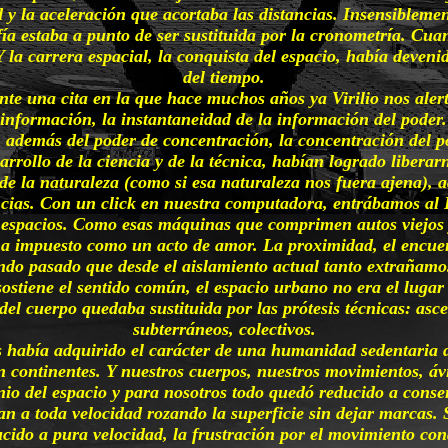
y la aceleración que acortaba las distancias. Insensiblemen
fía estaba a punto de ser sustituida por la cronometría. Cua
Y la carrera espacial, la conquista del espacio, había deveni
del tiempo.
te una cita en la que hace muchos años ya Virilio nos ale
información, la instantaneidad de la información del poder.
 además del poder de concentración, la concentración del p
rrollo de la ciencia y de la técnica, habían logrado liberar
 de la naturaleza (como si esa naturaleza nos fuera ajena),
cias. Con un click en nuestra computadora, entrábamos al L
 espacios. Como esas máquinas que comprimen autos viejos y
ha impuesto como un acto de amor. La proximidad, el encuent
undo pasado que desde el aislamiento actual tanto extrañamos
ostiene el sentido común, el espacio urbano no era el lugar d
 del cuerpo quedaba sustituida por las prótesis técnicas: as
subterráneos, colectivos.
abía adquirido el carácter de una humanidad sedentaria de
continentes. Y nuestros cuerpos, nuestros movimientos, áv
inio del espacio y para nosotros todo quedó reducido a conse
zan a toda velocidad rozando la superficie sin dejar marca
ucido a pura velocidad, la frustración por el movimiento con