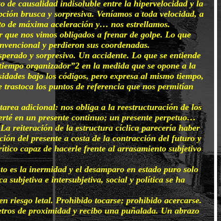
o de causalidad indisoluble entre la hipervelocidad y la
ción brusca y sorpresiva. Veníamos a toda velocidad, a
nto de máxima aceleración y… nos estrellamos.
r que nos vimos obligados a frenar de golpe. Lo que
convencional y perdieron sus coordenadas.
sperado y sorpresivo. Un accidente. Lo que se entiende
atiempo organizador”2 en la medida que se opone a la
sidades bajo los códigos, pero expresa al mismo tiempo,
ue trastoca los puntos de referencia que nos permitían
tarea adicional: nos obliga a la reestructuración de los
erté en un presente continuo; un presente perpetuo…
La reiteración de la estructura cíclica parecería haber
ción del presente a costa de la contracción del futuro y
tico capaz de hacerle frente al arrasamiento subjetivo
o es la inermidad y el desamparo en estado puro solo
 subjetiva e intersubjetiva, social y política se ha
n riesgo letal. Prohibido tocarse; prohibido acercarse.
 metros de proximidad y recibo una puñalada. Un abrazo