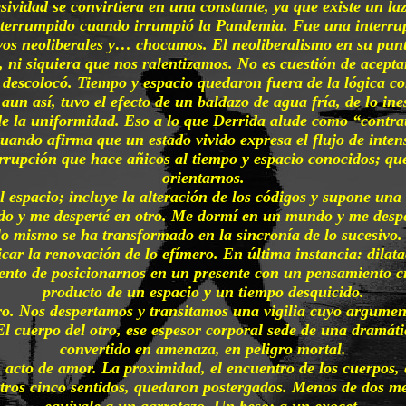
vidad se convirtiera en una constante, ya que existe un laz
interrumpido cuando irrumpió la Pandemia. Fue una interrup
ivos neoliberales y… chocamos. El neoliberalismo en su pu
, ni siquiera que nos ralentizamos. No es cuestión de acepta
s descolocó. Tiempo y espacio quedaron fuera de la lógica 
n así, tuvo el efecto de un baldazo de agua fría, de lo ine
 de la uniformidad. Eso a lo que Derrida alude como “contr
cuando afirma que un estado vivido expresa el flujo de inten
nterrupción que hace añicos al tiempo y espacio conocidos; q
orientarnos.
 espacio; incluye la alteración de los códigos y supone una 
do y me desperté en otro. Me dormí en un mundo y me desp
o mismo se ha transformado en la sincronía de lo sucesivo. 
car la renovación de lo efímero. En última instancia: dilata
tento de posicionarnos en un presente con un pensamiento crí
producto de un espacio y un tiempo desquicido.
 Nos despertamos y transitamos una vigilia cuyo argument
El cuerpo del otro, ese espesor corporal sede de una dramática
convertido en amenaza, en peligro mortal.
acto de amor. La proximidad, el encuentro de los cuerpos, e
 nuestros cinco sentidos, quedaron postergados. Menos de dos
equivale a un garrotazo. Un beso: a un exocet.