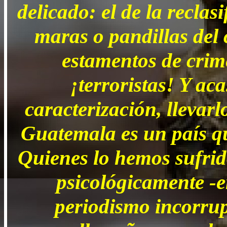
delicado: el de la reclas
maras o pandillas del
estamentos de crim
¡terroristas! Y ac
caracterización, llevarl
Guatemala es un país q
Quienes lo hemos sufrid
psicológicamente -e
periodismo incorrup