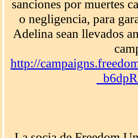
sanciones por muertes c
o negligencia, para gar
Adelina sean llevados ant
camp
http://campaigns.fr
_b6dp
La socia de Freedom Uni